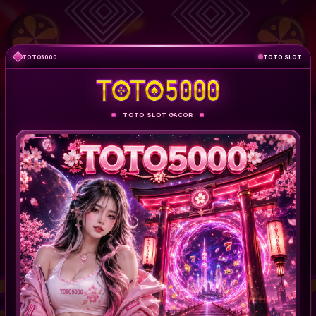
TOTO5000
TOTO SLOT
TOTO SLOT GACOR